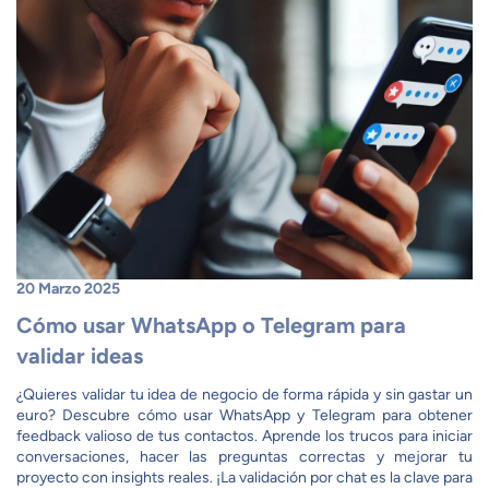
20 Marzo 2025
Cómo usar WhatsApp o Telegram para
validar ideas
¿Quieres validar tu idea de negocio de forma rápida y sin gastar un
euro? Descubre cómo usar WhatsApp y Telegram para obtener
feedback valioso de tus contactos. Aprende los trucos para iniciar
conversaciones, hacer las preguntas correctas y mejorar tu
proyecto con insights reales. ¡La validación por chat es la clave para