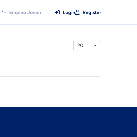
">
Empleo Joven
Login
Register
Cantidad