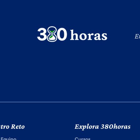
E
tro Reto
Explora 380horas
 Equipo
Cursos