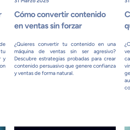
31 Marzo 2025
31
r
Cómo convertir contenido
C
en ventas sin forzar
q
de
¿Quieres convertir tu contenido en una
¿
 tu
máquina de ventas sin ser agresivo?
ve
r y
Descubre estrategias probadas para crear
ca
con
contenido persuasivo que genere confianza
vi
y ventas de forma natural.
g
au
co