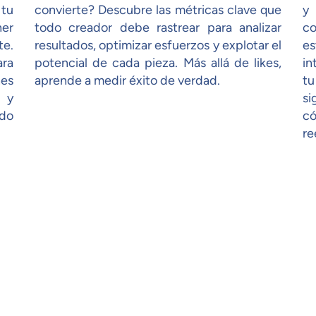
tu
convierte? Descubre las métricas clave que
y
ner
todo creador debe rastrear para analizar
co
te.
resultados, optimizar esfuerzos y explotar el
e
ra
potencial de cada pieza. Más allá de likes,
in
es
aprende a medir éxito de verdad.
tu
 y
si
ndo
có
re