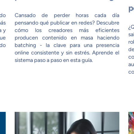
p
do
Cansado de perder horas cada día
más
pensando qué publicar en redes? Descubre
¿Q
a y
cómo los creadores más eficientes
sa
que
producen contenido en masa haciendo
ro
do
batching - la clave para una presencia
d
online consistente y sin estrés. Aprende el
co
sistema paso a paso en esta guía.
au
co