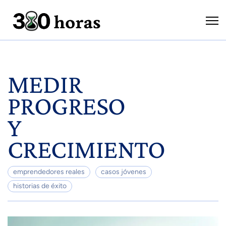
MEDIR
PROGRESO
Y
CRECIMIENTO
emprendedores reales
casos jóvenes
historias de éxito