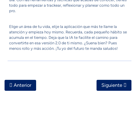
todo para empezar a trackear, reflexionar y planear como todo un
pro.
Elige un área de tu vida, elije la aplicación que más te llame la
atención y empieza hoy mismo. Recuerda, cada pequeño hábito se
acumula en el tiempo. Deja que la IA te facilite el camino para
convertirte en esa versión 2.0 de ti mismo. ¿Suena bien? Pues
menos rollo y más acción. ¡Tu yo del futuro te manda saludos!
Artículo Anterior: Casos Reales De Jóvenes Que Midieron
Artículo Siguie
Anterior
Siguiente