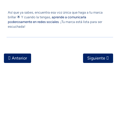
Así que ya sabes, encuentra esa voz única que haga a tu marca
brillar 🌟 Y cuando la tengas,
aprende a comunicarla
poderosamente en redes sociales
. ¡Tu marca está lista para ser
escuchada!
Artículo Anterior: Cómo Crear Tu Identidad Visual Comple
Artículo Siguie
Anterior
Siguiente