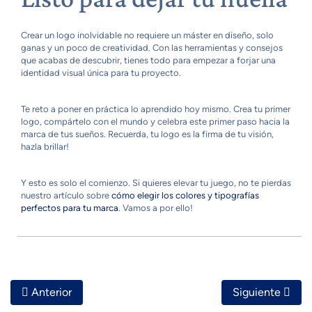
Crear un logo inolvidable no requiere un máster en diseño, solo
ganas y un poco de creatividad. Con las herramientas y consejos
que acabas de descubrir, tienes todo para empezar a forjar una
identidad visual única para tu proyecto.
Te reto a poner en práctica lo aprendido hoy mismo. Crea tu primer
logo, compártelo con el mundo y celebra este primer paso hacia la
marca de tus sueños. Recuerda, tu logo es la firma de tu visión,
hazla brillar!
Y esto es solo el comienzo. Si quieres elevar tu juego, no te pierdas
nuestro artículo sobre
cómo elegir los colores y tipografías
perfectos para tu marca
. Vamos a por ello!
Artículo Anterior: Cómo Definir El Tono De Voz Y Estilo 
Artículo Siguie
Anterior
Siguiente