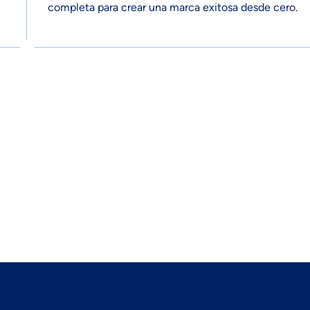
completa para crear una marca exitosa desde cero.
Emocional Que Conecte