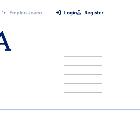
">
Empleo Joven
Login
Register
A