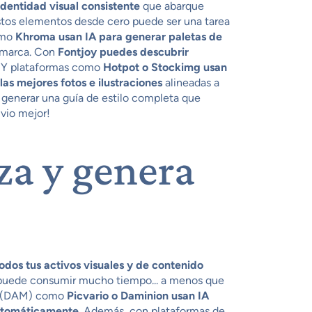
identidad visual consistente
que abarque
 estos elementos desde cero puede ser una tarea
como
Khroma usan IA para generar paletas de
u marca. Con
Fontjoy puedes descubrir
 Y plataformas como
Hotpot o Stockimg usan
as mejores fotos e ilustraciones
alineadas a
e generar una guía de estilo completa que
 vio mejor!
za y genera
todos tus activos visuales y de contenido
s puede consumir mucho tiempo... a menos que
es (DAM) como
Picvario o Daminion usan IA
automáticamente
. Además, con plataformas de