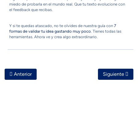
miedo de probarla en el mundo real. Que tu texto evolucione con
el feedback que recibas.
Y si te quedas atascado, no te olvides de nuestra guía con
7
formas de validar tu idea gastando muy poco
. Tienes todas las
herramientas. Ahora ve y crea algo extraordinario.
Artículo Anterior: Cómo Usar Inteligencia Artificial Para Val
Artículo Siguie
Anterior
Siguiente