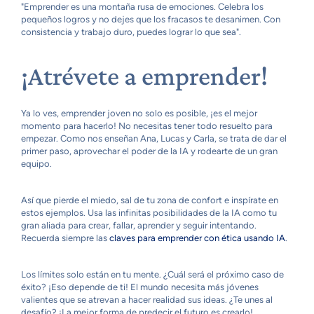
"Emprender es una montaña rusa de emociones. Celebra los
pequeños logros y no dejes que los fracasos te desanimen. Con
consistencia y trabajo duro, puedes lograr lo que sea".
¡Atrévete a emprender!
Ya lo ves, emprender joven no solo es posible, ¡es el mejor
momento para hacerlo! No necesitas tener todo resuelto para
empezar. Como nos enseñan Ana, Lucas y Carla, se trata de dar el
primer paso, aprovechar el poder de la IA y rodearte de un gran
equipo.
Así que pierde el miedo, sal de tu zona de confort e inspírate en
estos ejemplos. Usa las infinitas posibilidades de la IA como tu
gran aliada para crear, fallar, aprender y seguir intentando.
Recuerda siempre las
claves para emprender con ética usando IA
.
Los límites solo están en tu mente. ¿Cuál será el próximo caso de
éxito? ¡Eso depende de ti! El mundo necesita más jóvenes
valientes que se atrevan a hacer realidad sus ideas. ¿Te unes al
desafío? ¡La mejor forma de predecir el futuro es crearlo!