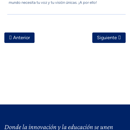
mundo necesita tu voz y tu visión únicas. ¡A por ello!
Artículo Anterior: ¿Qué Es El Trabajo Híbrido Y Remoto?
Artículo Siguie
Anterior
Siguiente
Donde la innovación y la educación se unen