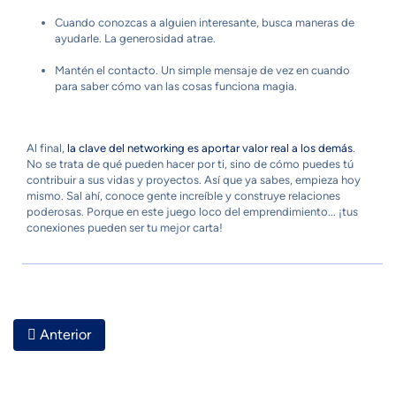
Cuando conozcas a alguien interesante, busca maneras de
ayudarle. La generosidad atrae.
Mantén el contacto. Un simple mensaje de vez en cuando
para saber cómo van las cosas funciona magia.
Al final,
la clave del networking es aportar valor real a los demás
.
No se trata de qué pueden hacer por ti, sino de cómo puedes tú
contribuir a sus vidas y proyectos. Así que ya sabes, empieza hoy
mismo. Sal ahí, conoce gente increíble y construye relaciones
poderosas. Porque en este juego loco del emprendimiento... ¡tus
conexiones pueden ser tu mejor carta!
Artículo Anterior: Cómo Empezar A Hacer Networking Si E
Anterior