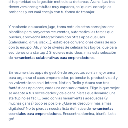
si tu prioridad es la gestión meticulosa de tareas, Asana. Las tres
tienen versiones gratuitas muy capaces, así que mi consejo es
probarlas y ver cuál encaja con tu forma de trabajar.
Y hablando de sacarles jugo, toma nota de estos consejos: crea
plantillas para proyectos recurrentes, automatiza las tareas que
puedas, aprovecha integraciones con otras apps que uses
(calendario, drive, slack...), establece convenciones claras de uso
con tu equipo. Ah, y no te olvides de celebrar los logros, que para
eso tienes una startup ;) Si quieres más ideas, mira esta selección
de
herramientas colaborativas para emprendedores
.
En resumen: las apps de gestión de proyectos son la mejor arma
para organizar el caos emprendedor, potenciar tu productividad y
no volverte loco en el intento. Notion, Trello y Asana son tres
fantásticas opciones, cada una con sus virtudes. Elige la que mejor
se adapte a tus necesidades y dale caña. Verás que llevando una
startup no es fácil... pero con las herramientas adecuadas (y
muchas ganas) todo es posible. ¿Quieres descubrir más armas
digitales? No te pierdas nuestra lista definitiva de
herramientas
esenciales para emprendedores
. Encuentra, domina, triunfa. Let's
go!