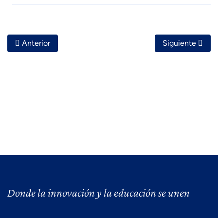
Artículo Anterior: Apps Para Tomar Notas, Guardar Ideas Y
Artículo Sigui
Anterior
Siguiente
Donde la innovación y la educación se unen