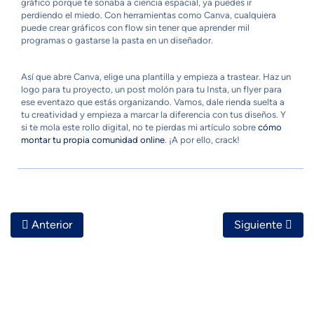
gráfico porque te sonaba a ciencia espacial, ya puedes ir
perdiendo el miedo. Con herramientas como Canva, cualquiera
puede crear gráficos con flow sin tener que aprender mil
programas o gastarse la pasta en un diseñador.
Así que abre Canva, elige una plantilla y empieza a trastear. Haz un
logo para tu proyecto, un post molón para tu Insta, un flyer para
ese eventazo que estás organizando. Vamos, dale rienda suelta a
tu creatividad y empieza a marcar la diferencia con tus diseños. Y
si te mola este rollo digital, no te pierdas mi artículo sobre
cómo
montar tu propia comunidad online
. ¡A por ello, crack!
Artículo Anterior: Editores De Video Y Audio Para Contenid
Artículo Siguie
Anterior
Siguiente