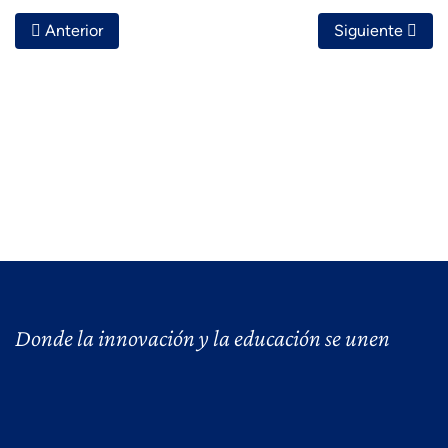
Artículo Anterior: Herramientas Para Automatizar Tareas Re
Artículo Siguie
Anterior
Siguiente
Donde la innovación y la educación se unen