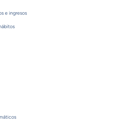
os e ingresos
hábitos
omáticos