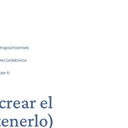
amigos/roomies
recordatorios
or ti
crear el
tenerlo)