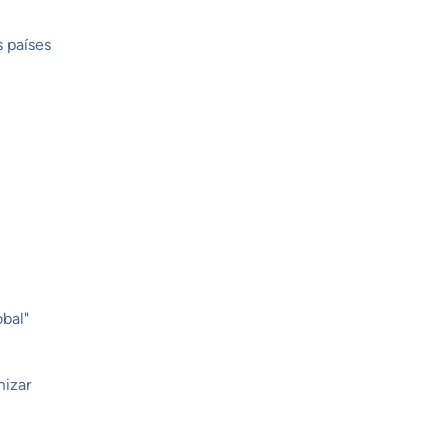
s países
obal"
mizar