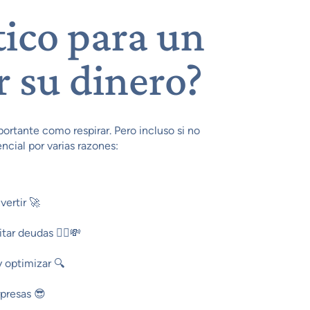
tico para un
r su dinero?
portante como respirar. Pero incluso si no
ncial por varias razones:
vertir 🚀
ar deudas 🙅‍♂️💸
y optimizar 🔍
rpresas 😎