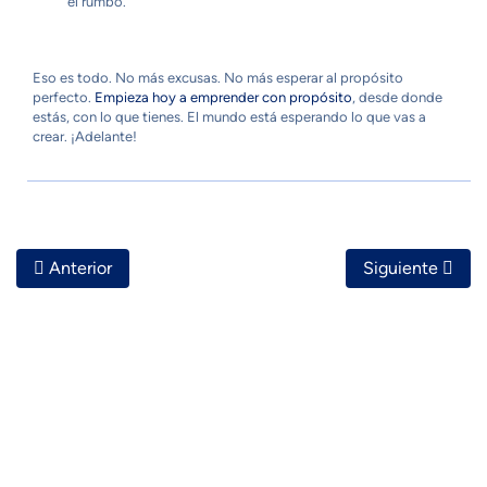
el rumbo.
Eso es todo. No más excusas. No más esperar al propósito
perfecto.
Empieza hoy a emprender con propósito
, desde donde
estás, con lo que tienes. El mundo está esperando lo que vas a
crear. ¡Adelante!
Artículo Anterior: Cómo Saber Si Tu Propósito Conecta Co
Artículo Siguie
Anterior
Siguiente