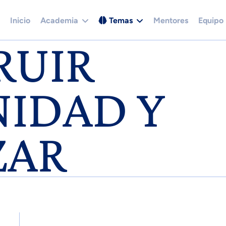
Inicio
Academia
Temas
Mentores
Equipo
RUIR
IDAD Y
ZAR